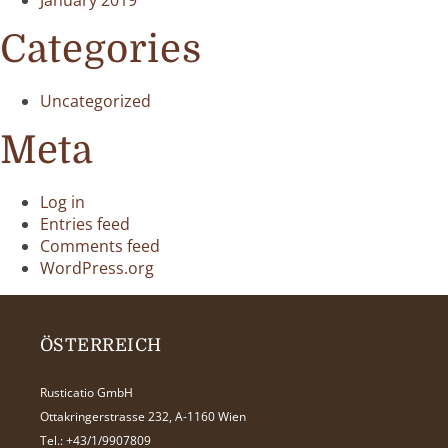
January 2019
Categories
Uncategorized
Meta
Log in
Entries feed
Comments feed
WordPress.org
ÖSTERREICH
Rusticatio GmbH
Ottakringerstrasse 232, A-1160 Wien
Tel.:
+43/1/9907809