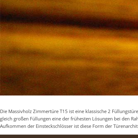
Die Massivholz Zimmertüre T15 ist eine klassische 2 Füllungstüre
gleich großen Füllungen eine der frühesten Lösungen bei den R
Aufkommen der Einsteckschlösser ist diese Form der Türenarchit