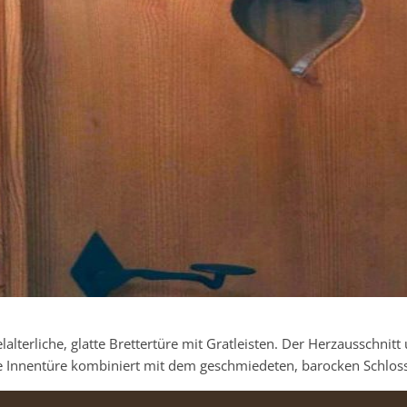
alterliche, glatte Brettertüre mit Gratleisten. Der Herzausschnit
se Innentüre kombiniert mit dem geschmiedeten, barocken Schlos