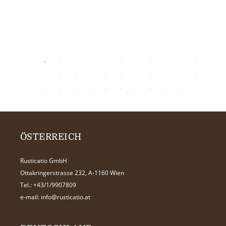
ÖSTERREICH
Rusticatio GmbH
Ottakringerstrasse 232, A-1160 Wien
Tel.:
+43/1/9907809
e-mail:
info@rusticatio.at